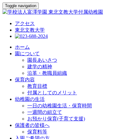
Toggle navigation
アクセス
東北文教大学
ホーム
園について
園長あいさつ
建学の精神
沿革・教職員組織
保育内容
教育目標
付属としてのメリット
幼稚園の生活
一日の幼稚園生活・保育時間
一週間の組立て
お預かり保育(子育て支援)
保護者の皆様へ
保育料等
入園ご希望の方