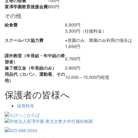
父母の会費
700円
富澤学園教育後援会費
800円
その他
給食費
6,900円
3,300円（往復料金）
スクールバス協力費
※登園のみ、降園のみ利用の場合は
1,650円
課外教室（年長組・年中組の希
2,760円
望者）
修了積立金（年長組のみ）
2,800円
用品代（カバン、運動着、その
10,000～15,000円程度
他）
保護者の皆様へ
保育料等