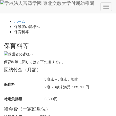
Toggl
naviga
ホーム
保護者の皆様へ
保育料等
保育料等
保育料等に関しては以下の通りです。
園納付金（月額）
3歳児～5歳児：無償
保育料
2歳～3歳未満児：25,700円
特定負担額
6,600円
諸会費（一家庭単位）